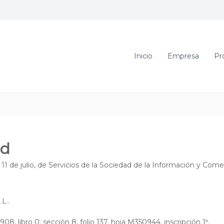
Inicio
Empresa
Pr
ad
11 de julio, de Servicios de la Sociedad de la Información y Comer
L..
08, libro 0, sección 8, folio 137, hoja M350944, inscripción 1ª.