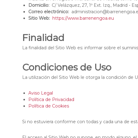
y
a
Domicilio:
C/ Velázquez, 27, 1º Ext. Izq., Madrid - Es
A
c
Correo electrónico:
administracion@barrenengoa.
s
i
Sitio Web:
https://www.barrenengoa.eu
e
o
s
n
o
Finalidad
a
r
a
l
La finalidad del Sitio Web es: informar sobre el sumini
m
d
i
e
Condiciones de Uso
e
S
n
u
La utilización del Sitio Web le otorga la condición de 
t
m
o
i
p
Aviso Legal
a
n
Política de Privacidad
r
i
Política de Cookies
a
s
l
t
Si no estuviera conforme con todas y cada una de esta
a
r
I
o
n
El acceso al Sitio Web no supone, en modo alguno, el in