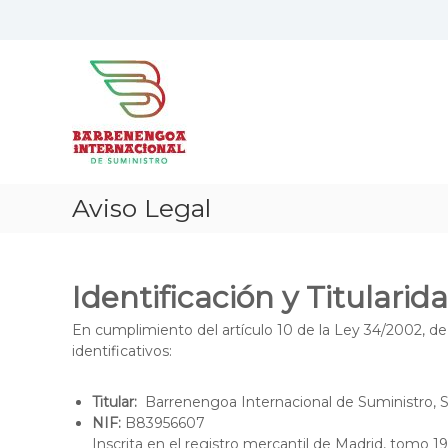
S
a
B
P
l
a
r
t
o
a
r
d
r
r
u
a
e
c
l
n
t
c
e
o
o
Aviso Legal
n
s
n
g
,
t
S
e
o
e
n
a
Identificación y Titularid
r
i
I
v
d
En cumplimiento del artículo 10 de la Ley 34/2002, de 
n
i
o
identificativos:
t
c
e
i
Titular:
Barrenengoa Internacional de Suministro, S.
r
o
NIF:
B83956607
s
n
Inscrita en el registro mercantil de Madrid, tomo 199