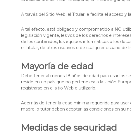
d
u
A través del Sitio Web, el Titular le facilita el acceso
s
t
r
A tal efecto, está obligado y comprometido a NO utiliza
i
legislación vigente, lesivos de los derechos e interese
a
de los contenidos, los equipos informáticos o los do
y
el Titular, de otros usuarios o de cualquier usuario de I
e
l
Mayoría de edad
C
a
Debe tener al menos 18 años de edad para usar los servic
m
reside en un país que no pertenezca a la Unión Europe
p
registrarse en el sitio Web o utilizarlo.
o
Además de tener la edad mínima requerida para usar el s
madre, o tutor deben aceptar las condiciones en su 
Medidas de seguridad