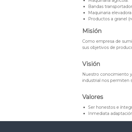
Maquinaria agrícola.
d
Bandas transportado
u
Maquinaria elevadora
s
Productos a granel (re
t
r
Misión
i
Como empresa de suminis
a
sus objetivos de producc
y
e
l
Visión
C
a
Nuestro conocimiento y
m
industrial nos permiten 
p
o
Valores
Ser honestos e ínteg
Inmediata adaptación 