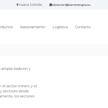
Madrid, ESPAÑA
direccion@barrenengoa.eu
oductos
Asesoramiento
Logística
Contacto
amplia tradición y
n el sector minero y el
s y sectores desde
amente, los sectores