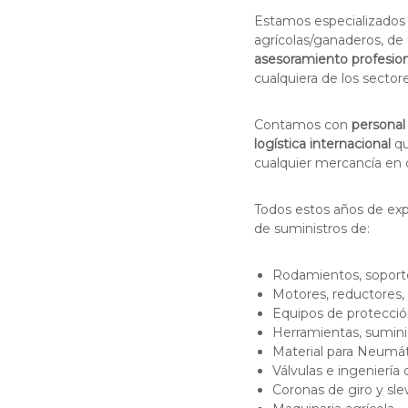
y
a
A
Estamos especializados
c
s
agrícolas/ganaderos, de 
i
e
asesoramiento profesiona
o
s
cualquiera de los sectore
n
o
a
r
Contamos con
personal
a
l
logística internacional
qu
m
d
cualquier mercancía en 
i
e
e
S
Todos estos años de expe
n
u
de suministros de:
t
m
o
i
p
Rodamientos, soporte
a
n
Motores, reductores, 
r
i
Equipos de protección
a
Herramientas, suministr
s
l
Material para Neumáti
t
a
Válvulas e ingeniería 
r
I
Coronas de giro y sle
o
n