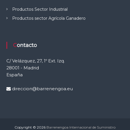
e
Productos Sector Industrial
l
C
Productos sector Agrícola Ganadero
a
m
p
o
Contacto
C/ Velázquez, 27, 1º Ext. Izq.
28001 - Madrid
España
direccion@barrenengoa.eu
Copyright © 2026
Barrenengoa Internacional de Suministro