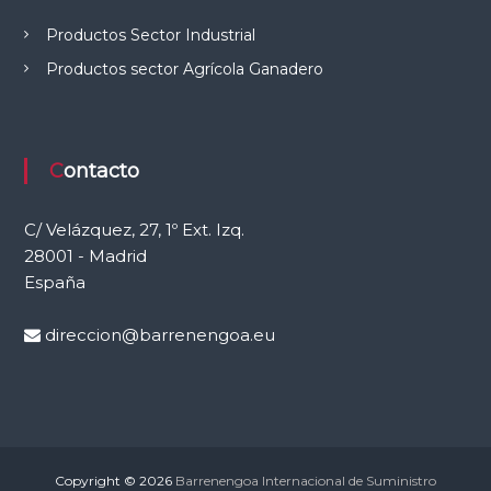
e
Productos Sector Industrial
l
C
Productos sector Agrícola Ganadero
a
m
p
o
Contacto
C/ Velázquez, 27, 1º Ext. Izq.
28001 - Madrid
España
direccion@barrenengoa.eu
Copyright © 2026
Barrenengoa Internacional de Suministro