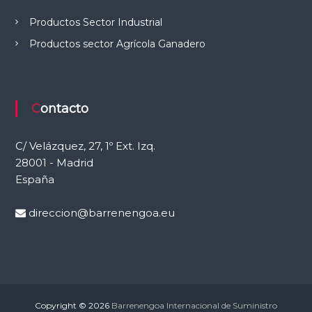
e
Productos Sector Industrial
l
C
Productos sector Agrícola Ganadero
a
m
p
o
Contacto
C/ Velázquez, 27, 1º Ext. Izq.
28001 - Madrid
España
direccion@barrenengoa.eu
Copyright © 2026
Barrenengoa Internacional de Suministro