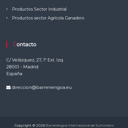
e
Productos Sector Industrial
l
C
Productos sector Agrícola Ganadero
a
m
p
o
Contacto
C/ Velázquez, 27, 1º Ext. Izq.
28001 - Madrid
España
direccion@barrenengoa.eu
Copyright © 2026
Barrenengoa Internacional de Suministro