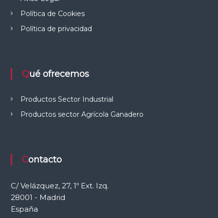
e
Política de Cookies
l
C
Política de privacidad
a
m
p
o
Qué ofrecemos
Productos Sector Industrial
Productos sector Agrícola Ganadero
Contacto
C/ Velázquez, 27, 1º Ext. Izq.
28001 - Madrid
España