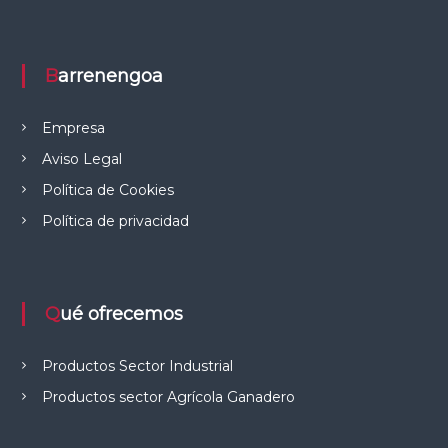
e
l
C
a
Barrenengoa
m
p
o
Empresa
Aviso Legal
Política de Cookies
Política de privacidad
Qué ofrecemos
Productos Sector Industrial
Productos sector Agrícola Ganadero