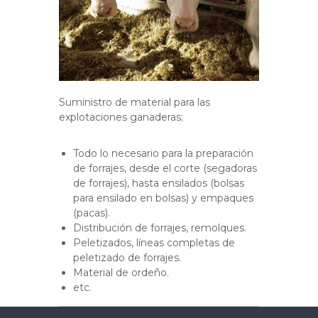
c
o
r
i
a
o
m
n
i
e
a
n
l
t
Suministro de material para las
d
o
explotaciones ganaderas;
p
e
a
S
r
Todo lo necesario para la preparación
u
a
de forrajes, desde el corte (segadoras
l
m
de forrajes), hasta ensilados (bolsas
a
i
para ensilado en bolsas) y empaques
I
(pacas).
n
n
d
Distribución de forrajes, remolques.
i
u
Peletizados, líneas completas de
s
s
peletizado de forrajes.
t
t
Material de ordeño.
r
r
etc.
i
o
a
y