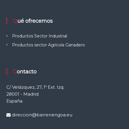
e
l
C
a
Qué ofrecemos
m
p
o
Productos Sector Industrial
Productos sector Agrícola Ganadero
Contacto
C/ Velázquez, 27, 1º Ext. Izq.
28001 - Madrid
España
direccion@barrenengoa.eu