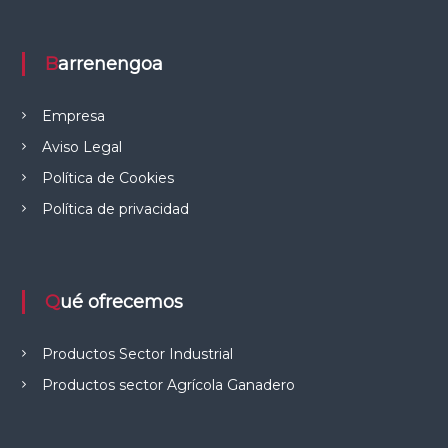
e
l
C
Barrenengoa
a
m
p
Empresa
o
Aviso Legal
Política de Cookies
Política de privacidad
Qué ofrecemos
Productos Sector Industrial
Productos sector Agrícola Ganadero