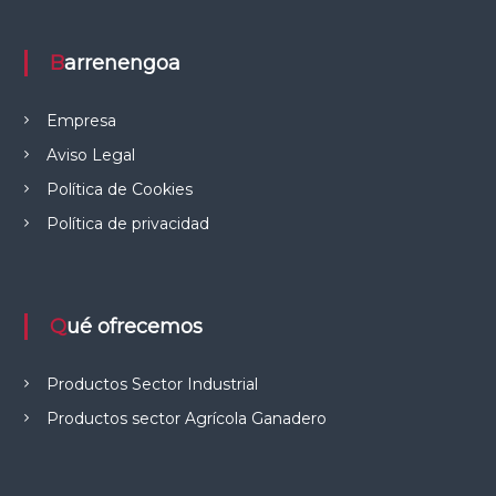
e
l
C
Barrenengoa
a
m
p
Empresa
o
Aviso Legal
Política de Cookies
Política de privacidad
Qué ofrecemos
Productos Sector Industrial
Productos sector Agrícola Ganadero