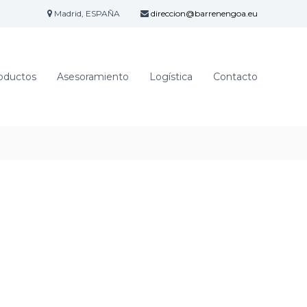
Madrid, ESPAÑA
direccion@barrenengoa.eu
oductos
Asesoramiento
Logística
Contacto