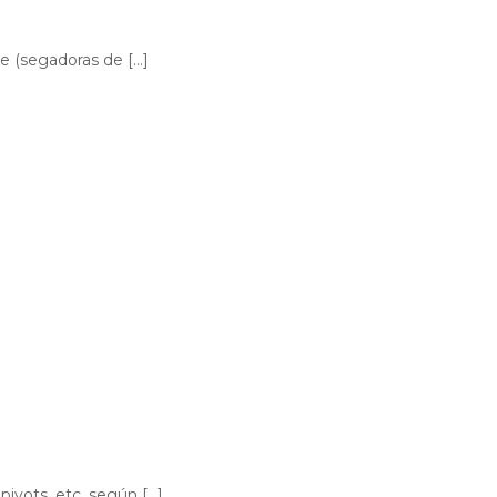
te (segadoras de […]
pivots, etc, según […]