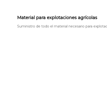
d
u
s
Material para explotaciones agrícolas
t
r
Suministro de todo el material necesario para explota
i
a
y
e
l
C
a
m
p
o