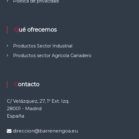
c
Política de privacidad
i
ó
Qué ofrecemos
n
Productos Sector Industrial
d
Productos sector Agrícola Ganadero
e
e
Contacto
n
C/ Velázquez, 27, 1º Ext. Izq.
28001 - Madrid
t
España
r
direccion@barrenengoa.eu