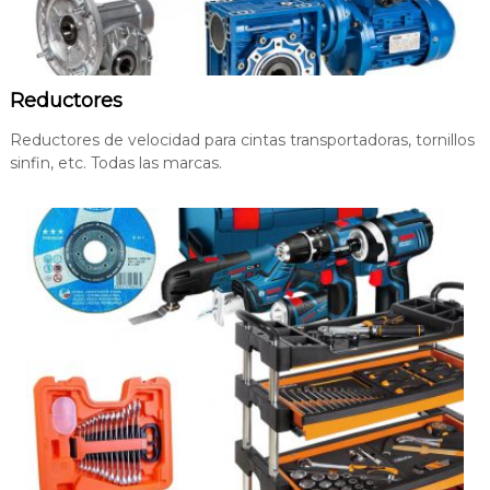
e
l
C
a
m
Reductores
p
o
Reductores de velocidad para cintas transportadoras, tornillos
sinfin, etc. Todas las marcas.